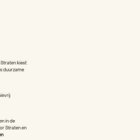
Straten kiest
als duurzame
evrij
en in de
oor Straten en
en