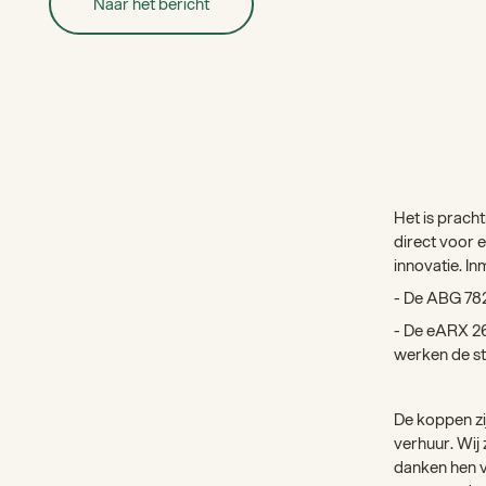
Naar het bericht
Het is prach
direct voor e
innovatie. I
- De ABG 782
- De eARX 26
werken de st
De koppen zij
verhuur. Wij 
danken hen v