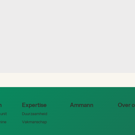
n
Expertise
Ammann
Over 
unit
Duurzaamheid
ine
Vakmanschap