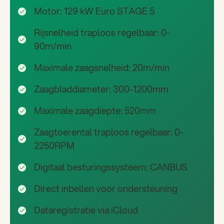
Motor: 129 kW Euro STAGE 5
Rijsnelheid traploos regelbaar: 0-
90m/min
Maximale zaagsnelheid: 20m/min
Zaagbladdiameter: 300-1200mm
Maximale zaagdiepte: 520mm
Zaagtoerental traploos regelbaar: 0-
2250RPM
Digitaal besturingssysteem: CANBUS
Direct inbellen voor ondersteuning
Dataregistratie via iCloud